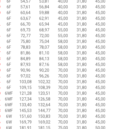
8
6F
54,57
53,81
40,00
31,80
45,00
9
6F
57,61
56,84
40,00
31,80
45,00
0
6F
60,64
59,88
40,00
31,80
45,00
1
6F
63,67
62,91
45,00
31,80
45,00
2
6F
66,70
65,94
45,00
31,80
45,00
3
6F
69,73
68,97
55,00
31,80
45,00
4
6F
72,77
72,00
55,00
31,80
45,00
5
6F
75,80
75,04
58,00
31,80
45,00
6
6F
78,83
78,07
58,00
31,80
45,00
7
6F
81,86
81,10
58,00
31,80
45,00
8
6F
84,89
84,13
58,00
31,80
45,00
9
6F
87,93
87,16
58,00
31,80
45,00
0
6F
90,96
90,20
70,00
31,80
45,00
2
6F
97,02
96,26
70,00
31,80
45,00
4
6F
103,08
102,32
70,00
31,80
45,00
6
6F
109,15
108,39
70,00
31,80
45,00
0
6WF
121,28
120,51
70,00
31,80
45,00
2
6WF
127,34
126,58
70,00
31,80
45,00
4
6WF
133,40
132,64
70,00
31,80
45,00
8
6WF
145,53
144,77
70,00
31,80
45,00
0
6W
151,60
150,83
70,00
31,80
45,00
6
6W
169,79
169,02
70,00
31,80
45,00
0
6W
181,91
181,15
75,00
31,80
50,00