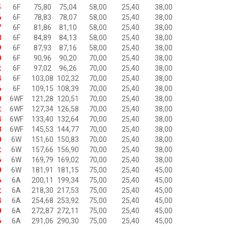
5
6F
75,80
75,04
58,00
25,40
38,00
6
6F
78,83
78,07
58,00
25,40
38,00
7
6F
81,86
81,10
58,00
25,40
38,00
8
6F
84,89
84,13
58,00
25,40
38,00
9
6F
87,93
87,16
58,00
25,40
38,00
0
6F
90,96
90,20
70,00
25,40
38,00
2
6F
97,02
96,26
70,00
25,40
38,00
4
6F
103,08
102,32
70,00
25,40
38,00
6
6F
109,15
108,39
70,00
25,40
38,00
0
6WF
121,28
120,51
70,00
25,40
38,00
2
6WF
127,34
126,58
70,00
25,40
38,00
4
6WF
133,40
132,64
70,00
25,40
38,00
8
6WF
145,53
144,77
70,00
25,40
38,00
0
6W
151,60
150,83
70,00
25,40
38,00
2
6W
157,66
156,90
70,00
25,40
38,00
6
6W
169,79
169,02
70,00
25,40
38,00
0
6W
181,91
181,15
75,00
25,40
45,00
6
6A
200,11
199,34
75,00
25,40
45,00
2
6A
218,30
217,53
75,00
25,40
45,00
4
6A
254,68
253,92
75,00
25,40
45,00
0
6A
272,87
272,11
75,00
25,40
45,00
6
6A
291,06
290,30
75,00
25,40
45,00