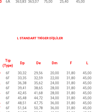
0
6A
363,83
363,07
75,00
25,40
45,00
L STANDART TRİGER DİŞLİLER
Tip
Dp
De
Dm
F
L
(Type)
0
6F
30,32
29,56
20,00
31,80
45,00
1
6F
33,35
32,59
22,00
31,80
45,00
2
6F
36,38
35,62
24,00
31,80
45,00
3
6F
39,41
38,65
28,00
31,80
45,00
4
6F
42,45
41,68
28,00
31,80
45,00
5
6F
45,48
44,72
34,00
31,80
45,00
6
6F
48,51
47,75
36,00
31,80
45,00
7
6F
51,54
50,78
36,00
31,80
45,00