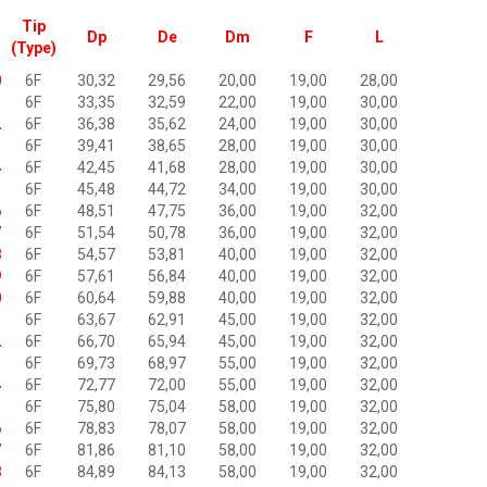
Tip
Dp
De
Dm
F
L
(Type)
0
6F
30,32
29,56
20,00
19,00
28,00
1
6F
33,35
32,59
22,00
19,00
30,00
2
6F
36,38
35,62
24,00
19,00
30,00
3
6F
39,41
38,65
28,00
19,00
30,00
4
6F
42,45
41,68
28,00
19,00
30,00
5
6F
45,48
44,72
34,00
19,00
30,00
6
6F
48,51
47,75
36,00
19,00
32,00
7
6F
51,54
50,78
36,00
19,00
32,00
8
6F
54,57
53,81
40,00
19,00
32,00
9
6F
57,61
56,84
40,00
19,00
32,00
0
6F
60,64
59,88
40,00
19,00
32,00
1
6F
63,67
62,91
45,00
19,00
32,00
2
6F
66,70
65,94
45,00
19,00
32,00
3
6F
69,73
68,97
55,00
19,00
32,00
4
6F
72,77
72,00
55,00
19,00
32,00
5
6F
75,80
75,04
58,00
19,00
32,00
6
6F
78,83
78,07
58,00
19,00
32,00
7
6F
81,86
81,10
58,00
19,00
32,00
8
6F
84,89
84,13
58,00
19,00
32,00