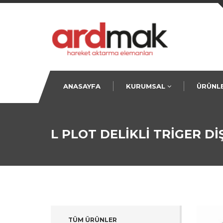
ANASAYFA
KURUMSAL
ÜRÜNL
KURUMSAL
KAPLİN
MİSYONUMUZ
V-KAS
L PLOT DELİKLİ TRİGER Dİ
VİZYONUMUZ
BURÇL
KONİK
RULMA
VİDALI
KRAMAY
YATAK
TÜM ÜRÜNLER