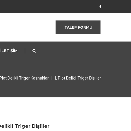
P
TALEP FORMU
İLETİŞİM
Plot Delikli Triger Kasnaklar
|
L Plot Delikli Triger Dişliler
elikli Triger Dişliler