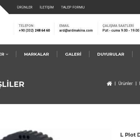
ARAMA YA
ÜRÜNLER
İLETİŞİM
TALEP FORMU
TELEFON :
EMAIL
ÇALIŞMA SAATLERİ
+90 (332)
248 64 60
ard@ardmakina.com
Pzt - cuma 9.00 - 19.00
ER
MARKALAR
GALERİ
DUYURULAR
LER
NAKLAR
ŞLİLER
|
Ürünler
|
U V-KASNAKLAR
 BURÇLAR
N YATAĞI
 MİL VE LİNEER RAYLAR
ER DİŞLİLER
LI RULMANLAR
L Plot D