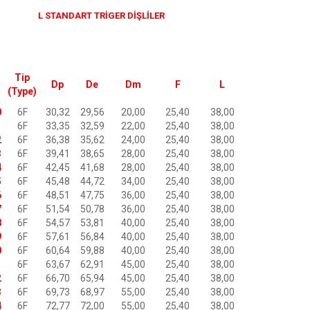
L STANDART TRİGER DİŞLİLER
Tip
Dp
De
Dm
F
L
(Type)
0
6F
30,32
29,56
20,00
25,40
38,00
1
6F
33,35
32,59
22,00
25,40
38,00
2
6F
36,38
35,62
24,00
25,40
38,00
3
6F
39,41
38,65
28,00
25,40
38,00
4
6F
42,45
41,68
28,00
25,40
38,00
5
6F
45,48
44,72
34,00
25,40
38,00
6
6F
48,51
47,75
36,00
25,40
38,00
7
6F
51,54
50,78
36,00
25,40
38,00
8
6F
54,57
53,81
40,00
25,40
38,00
9
6F
57,61
56,84
40,00
25,40
38,00
0
6F
60,64
59,88
40,00
25,40
38,00
1
6F
63,67
62,91
45,00
25,40
38,00
2
6F
66,70
65,94
45,00
25,40
38,00
3
6F
69,73
68,97
55,00
25,40
38,00
4
6F
72,77
72,00
55,00
25,40
38,00