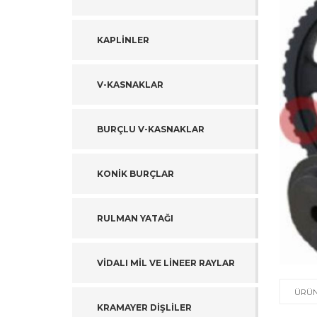
MİL ÇE
PİNYON
KAPLİNLER
ZİNCİR
MİL KA
V-KASNAKLAR
KAMAS
MOTOR
ZİNCİR
BURÇLU V-KASNAKLAR
LİNEE
KAYIŞL
KONİK BURÇLAR
RULMA
KABLO 
RULMAN YATAĞI
BURÇL
PLOT D
VİDALI MİL VE LİNEER RAYLAR
TRİGE
ÜRÜN
KRAMAYER DİŞLİLER