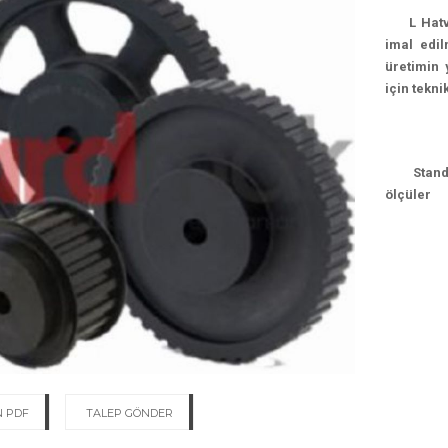
ŞİTLERİ
L Hatveli
 DİŞLİLER
imal edil
 DİŞLİLER
üretimin 
için tekn
MALARI
IZ BURÇLAR
 GERGİ RAYLARI
Standart
LER
ölçüler
R RULMANLAR
AR
NLAR
TAŞIYICILAR
U TRİGER KASNAKLAR
ELİKLİ TRİGER KASNAKLAR
R KASNAKLAR
 PDF
TALEP GÖNDER