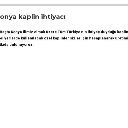
ŞİTLERİ
 DİŞLİLER
onya kaplin ihtiyacı
 DİŞLİLER
MALARI
şta Konya ilimiz olmak üzere Tüm Türkiye nin ihtiyaç duyduğu kaplin
IZ BURÇLAR
el yerlerde kullanılacak özel kaplinler sizler için hesaplanarak üretim
 GERGİ RAYLARI
tkıda bulunuyoruz.
LER
R RULMANLAR
AR
NLAR
TAŞIYICILAR
U TRİGER KASNAKLAR
ELİKLİ TRİGER KASNAKLAR
R KASNAKLAR