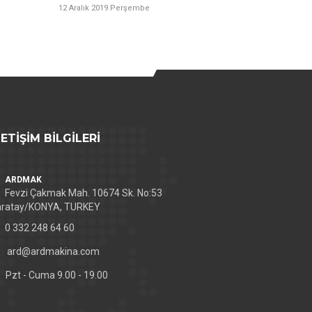
12 Aralık 2019 Perşembe
LETİŞİM BİLGİLERİ
ARDMAK
Fevzi Çakmak Mah. 10674 Sk. No:53
aratay/KONYA, TURKEY
0 332 248 64 60
ard@ardmakina.com
Pzt - Cuma 9.00 - 19.00