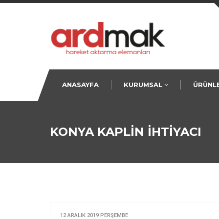
ANASAYFA
KURUMSAL
ÜRÜNL
KURUMSAL
KAPLİN
MİSYONUMUZ
V-KAS
KONYA KAPLİN İHTİYACI
VİZYONUMUZ
BURÇL
KONİK
RULMA
VİDALI
KRAMAY
YATAK
12 ARALIK 2019 PERŞEMBE