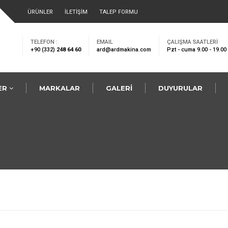
ARAMA YA
ÜRÜNLER
İLETİŞİM
TALEP FORMU
TELEFON :
EMAIL
ÇALIŞMA SAATLERİ
+90 (332)
248 64 60
ard@ardmakina.com
Pzt - cuma 9.00 - 19.00
ER
MARKALAR
GALERİ
DUYURULAR
LER
NAKLAR
U V-KASNAKLAR
 BURÇLAR
N YATAĞI
 MİL VE LİNEER RAYLAR
ER DİŞLİLER
LI RULMANLAR