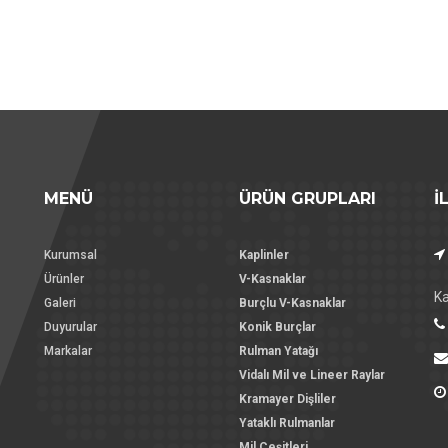
MENÜ
ÜRÜN GRUPLARI
İ
Kurumsal
Kaplinler
Ürünler
V-Kasnaklar
K
Galeri
Burçlu V-Kasnaklar
Duyurular
Konik Burçlar
Markalar
Rulman Yatağı
Vidalı Mil ve Lineer Raylar
Kramayer Dişliler
Yataklı Rulmanlar
Mil Çeşitleri