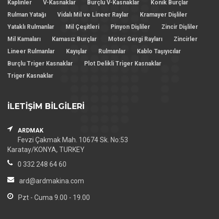
Kaplinler
V-Kasnaklar
Burçlu V-Kasnaklar
Konik Burçlar
Rulman Yatağı
Vidalı Mil ve Lineer Raylar
Kramayer Dişliler
Yataklı Rulmanlar
Mil Çeşitleri
Pinyon Dişliler
Zincir Dişliler
Mil Kamaları
Kamasız Burçlar
Motor Gergi Rayları
Zincirler
Lineer Rulmanlar
Kayışlar
Rulmanlar
Kablo Taşıyıcılar
Burçlu Triger Kasnaklar
Plot Delikli Triger Kasnaklar
Triger Kasnaklar
İLETİŞİM BİLGİLERİ
ARDMAK
Fevzi Çakmak Mah. 10674 Sk. No:53
Karatay/KONYA, TURKEY
0 332 248 64 60
ard@ardmakina.com
Pzt - Cuma 9.00 - 19.00