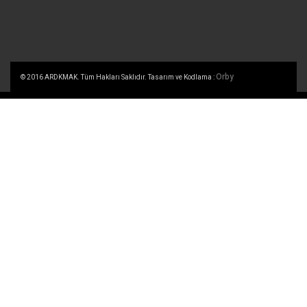
Orby
© 2016 ARDKMAK. Tüm Hakları Saklıdır. Tasarım ve Kodlama :