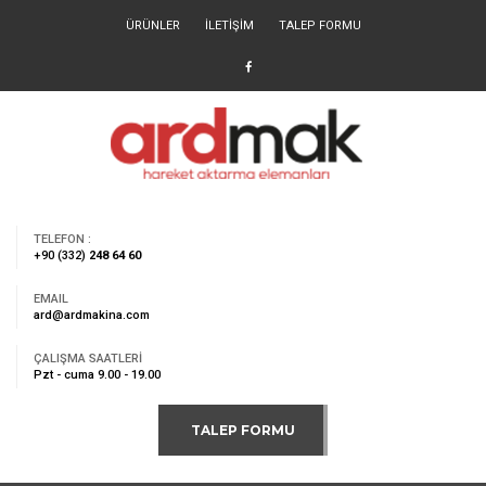
ÜRÜNLER
İLETİŞİM
TALEP FORMU
TELEFON :
+90 (332)
248 64 60
EMAIL
ard@ardmakina.com
ÇALIŞMA SAATLERİ
Pzt - cuma 9.00 - 19.00
TALEP FORMU